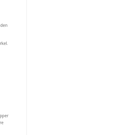
uden
rkel.
apper
re