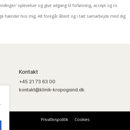
dinger/ oplevelser og give adgang til forløsning, accept og ro.
e hænder hos mig. Alt foregår åbent og i tæt samarbejde med dig.
Spa Hours
Kontakt
+45 21 73 63 00
kontakt@klinik-kropogsind.dk
r
Privatlivspolitik
Cookies