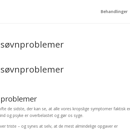
Behandlinger
g søvnproblemer
g søvnproblemer
vnproblemer
fte de sidste, der kan se, at alle vores kropslige symptomer faktisk e
sind og psyke er overbelastet og gør os syge.
iver triste – og synes at selv, at de mest almindelige opgaver er