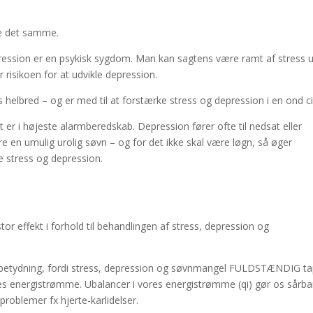
ke det samme.
pression er en psykisk sygdom. Man kan sagtens være ramt af stress 
 risikoen for at udvikle depression.
 helbred – og er med til at forstærke stress og depression i en ond ci
er i højeste alarmberedskab. Depression fører ofte til nedsat eller
are en umulig urolig søvn – og for det ikke skal være løgn, så øger
e stress og depression.
or effekt i forhold til behandlingen af stress, depression og
r betydning, fordi stress, depression og søvnmangel FULDSTÆNDIG t
ores energistrømme. Ubalancer i vores energistrømme (qi) gør os sårba
roblemer fx hjerte-karlidelser.