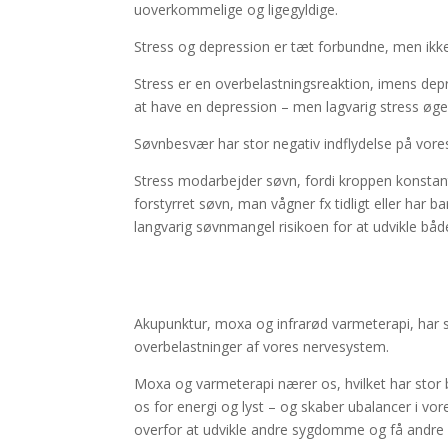
uoverkommelige og ligegyldige.
Stress og depression er tæt forbundne, men ik
Stress er en overbelastningsreaktion, imens de
at have en depression – men lagvarig stress øger
Søvnbesvær har stor negativ indflydelse på vores
Stress modarbejder søvn, fordi kroppen konstant 
forstyrret søvn, man vågner fx tidligt eller har b
langvarig søvnmangel risikoen for at udvikle båd
Akupunktur, moxa og infrarød varmeterapi, har st
overbelastninger af vores nervesystem.
Moxa og varmeterapi nærer os, hvilket har sto
os for energi og lyst – og skaber ubalancer i v
overfor at udvikle andre sygdomme og få andre p