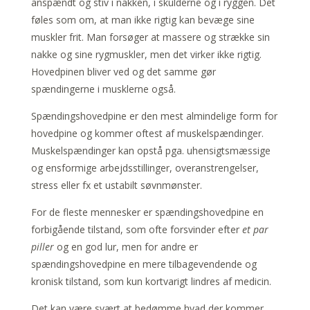
anspændt og stiv i nakken, i skulderne og i ryggen. Det
føles som om, at man ikke rigtig kan bevæge sine
muskler frit. Man forsøger at massere og strække sin
nakke og sine rygmuskler, men det virker ikke rigtig.
Hovedpinen bliver ved og det samme gør
spændingerne i musklerne også.
Spændingshovedpine er den mest almindelige form for
hovedpine og kommer oftest af muskelspændinger.
Muskelspændinger kan opstå pga. uhensigtsmæssige
og ensformige arbejdsstillinger, overanstrengelser,
stress eller fx et ustabilt søvnmønster.
For de fleste mennesker er spændingshovedpine en
forbigående tilstand, som ofte forsvinder efter
et par
piller
og en god lur, men for andre er
spændingshovedpine en mere tilbagevendende og
kronisk tilstand, som kun kortvarigt lindres af medicin.
Det kan være svært at bedømme hvad der kommer