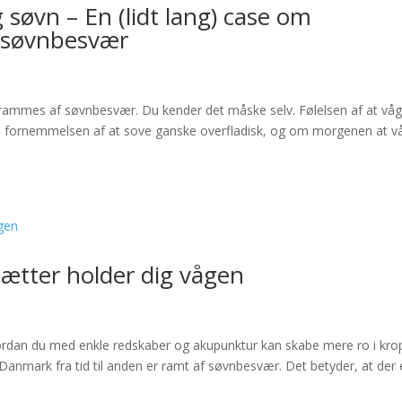
g søvn – En (lidt lang) case om
 søvnbesvær
den rammes af søvnbesvær. Du kender det måske selv. Følelsen af at vå
ve fornemmelsen af at sove ganske overfladisk, og om morgenen at v
nætter holder dig vågen
ordan du med enkle redskaber og akupunktur kan skabe mere ro i kro
Danmark fra tid til anden er ramt af søvnbesvær. Det betyder, at der 