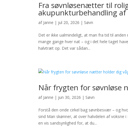
Fra søvnløsenætter til roli
akupunkturbehandling af
af
Janne
|
jul 20, 2026
|
Søvn
Det er ikke ualmindeligt, at man fra tid til an
mange gange hver nat – og i det hele taget ha
halvtræt op. Det var sådan...
Når frygten for søvnløse 
af
Janne
|
jun 30, 2026
|
Søvn
Forstå den onde cirkel bag søvnbesvær – og hv
sind Man skønner, at over halvdelen af voksne i 
en vis sandsynlighed for, at du...