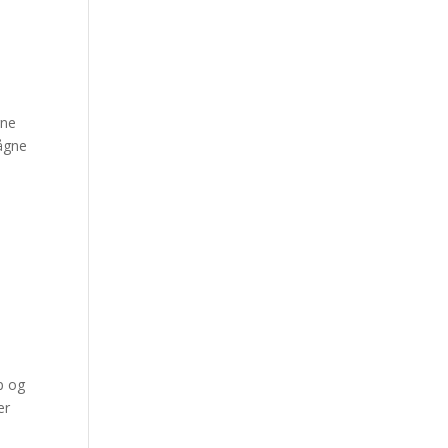
gne
ågne
p og
er