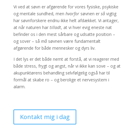
Vi ved at søvn er afgørende for vores fysiske, psykiske
og mentale sundhed, men
hvorfor
søvnen er
så
vigtig
har søvnforskere endnu ikke helt afdækket. Vi antager,
at når naturen har
tilladt
, at vi hver evig eneste nat
befinder os i den mest sårbare og udsatte position –
og sover – så
må
søvnen være fundamentalt
afgørende for både mennesker og dyrs liv.
I det lys er det både nemt at forstå, at vi reagerer med
både stress, frygt og angst, når vi ikke kan sove – og at
akupunktørens behandling selvfølgelig også har til
formål at skabe ro – og berolige et nervesystem i
alarm.
Kontakt mig i dag