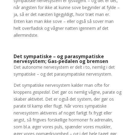
sympatiske nervesystem er lysvågent – og det er det,
når angsten for ikke at kunne sove begynder at fylde –
ja, så er det næsten ligegyldigt, hvor træt man er.
Enten kan man ikke sove – eller også så sover man
helt overfladisk og vågner natten igennem af det
allermindste.
Det sympatiske – og parasympatiske
nervesystem; Gas-pedalen og bremsen
Det autonome nervesystem er delt i to, nemlig i det
sympatiske – og det parasympatiske nervesystem.
Det sympatiske nervesystem kalder man ofte for
kroppens
gaspedal
. Det gør os nemlig vågne, parate og
skaber aktivitet. Det er også det system, der gør os
parate til kamp eller flugt. Når vores sympatiske
nervesystem aktiveres af noget farligt fx frygt eller
angst, så frigives forskellige hormoner fx adrenalin,
som bl.a. øger vores puls, spænder vores muskler,
øger vores opmærksomhed – og i det hele taget gør