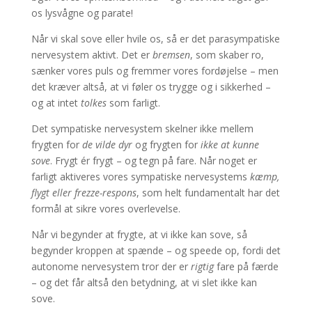
os lysvågne og parate!
Når vi skal sove eller hvile os, så er det parasympatiske
nervesystem aktivt. Det er
bremsen
, som skaber ro,
sænker vores puls og fremmer vores fordøjelse – men
det kræver altså, at vi føler os trygge og i sikkerhed –
og at intet
tolkes
som farligt.
Det sympatiske nervesystem skelner ikke mellem
frygten for
de vilde dyr
og frygten for
ikke at kunne
sove
. Frygt ér frygt – og tegn på fare. Når noget er
farligt aktiveres vores sympatiske nervesystems
kæmp,
flygt eller frezze-respons
, som helt fundamentalt har det
formål at sikre vores overlevelse.
Når vi begynder at frygte, at vi ikke kan sove, så
begynder kroppen at spænde – og speede op, fordi det
autonome nervesystem tror der er
rigtig
fare på færde
– og det får altså den betydning, at vi slet ikke kan
sove.